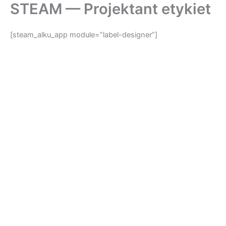
STEAM — Projektant etykiet
Przejdź
do
treści
[steam_alku_app module=”label-designer”]